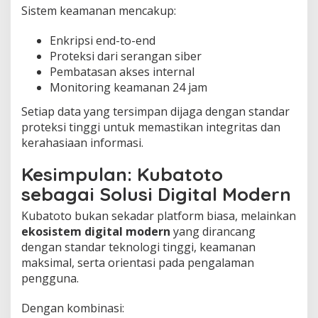
Sistem keamanan mencakup:
Enkripsi end-to-end
Proteksi dari serangan siber
Pembatasan akses internal
Monitoring keamanan 24 jam
Setiap data yang tersimpan dijaga dengan standar
proteksi tinggi untuk memastikan integritas dan
kerahasiaan informasi.
Kesimpulan: Kubatoto
sebagai Solusi Digital Modern
Kubatoto bukan sekadar platform biasa, melainkan
ekosistem digital modern
yang dirancang
dengan standar teknologi tinggi, keamanan
maksimal, serta orientasi pada pengalaman
pengguna.
Dengan kombinasi: