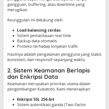
gangguan, buffering, atau downtime yang
merugikan.
Keunggulan ini didukung oleh:
Load balancing cerdas
Sistem pemantauan real-time
Backup data otomatis
Proteksi terhadap lonjakan trafik
Hasilnya adalah pengalaman pengguna yang stabil,
konsisten, dan responsif sepanjang waktu.
2. Sistem Keamanan Berlapis
dan Enkripsi Data
Keamanan merupakan prioritas utama dalam
pengembangan Kubatoto. Kami menerapkan:
Enkripsi SSL 256-bit
Sistem autentikasi ganda (Two-Factor