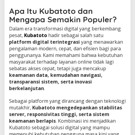
Apa Itu Kubatoto dan
Mengapa Semakin Populer?
Dalam era transformasi digital yang berkembang
pesat,
Kubatoto
hadir sebagai salah satu
platform digital terintegrasi
yang menawarkan
pengalaman modern, cepat, dan efisien bagi para
penggunanya. Kami memahami bahwa kebutuhan
masyarakat terhadap layanan online tidak lagi
sebatas akses cepat, tetapi juga mencakup
keamanan data, kemudahan navigasi,
transparansi sistem, serta inovasi
berkelanjutan
.
Sebagai platform yang dirancang dengan teknologi
mutakhir,
Kubatoto mengedepankan stabilitas
server, responsivitas tinggi, serta sistem
keamanan berlapis
. Kombinasi ini menjadikan
Kubatoto sebagai solusi digital yang mampu
memenuhi kebutuhan pengguna masa kini yang