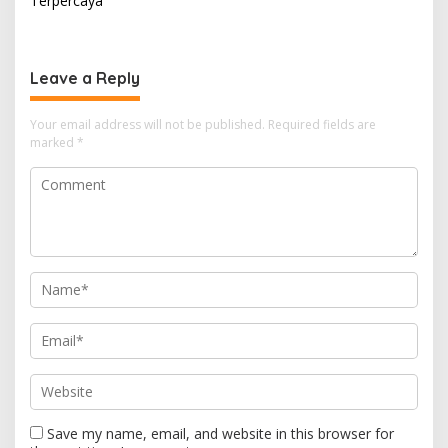
Terpercaya
t
n
a
Leave a Reply
v
i
Your email address will not be published.
Required fields are
marked
*
g
a
t
i
o
n
Save my name, email, and website in this browser for