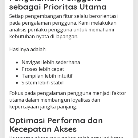
sebagai Prioritas Utama
Setiap pengembangan fitur selalu berorientasi
pada pengalaman pengguna. Kami melakukan
analisis perilaku pengguna untuk memahami
kebutuhan nyata di lapangan.
Hasilnya adalah:
Navigasi lebih sederhana
Proses lebih cepat
Tampilan lebih intuitif
Sistem lebih stabil
Fokus pada pengalaman pengguna menjadi faktor
utama dalam membangun loyalitas dan
kepercayaan jangka panjang.
Optimasi Performa dan
Kecepatan Akses