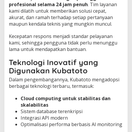
profesional selama 24 jam penuh
. Tim layanan
kami dilatih untuk memberikan solusi cepat,
akurat, dan ramah terhadap setiap pertanyaan
maupun kendala teknis yang mungkin muncul.
Kecepatan respons menjadi standar pelayanan
kami, sehingga pengguna tidak perlu menunggu
lama untuk mendapatkan bantuan.
Teknologi Inovatif yang
Digunakan Kubatoto
Dalam pengembangannya, Kubatoto mengadopsi
berbagai teknologi terbaru, termasuk:
Cloud computing untuk stabilitas dan
skalabilitas
Sistem database terenkripsi
Integrasi API modern
Optimalisasi performa berbasis AI monitoring