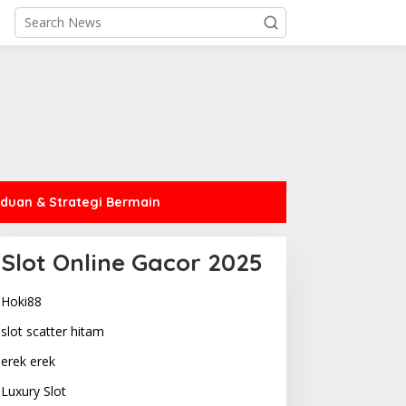
duan & Strategi Bermain
Slot Online Gacor 2025
Hoki88
slot scatter hitam
erek erek
Luxury Slot