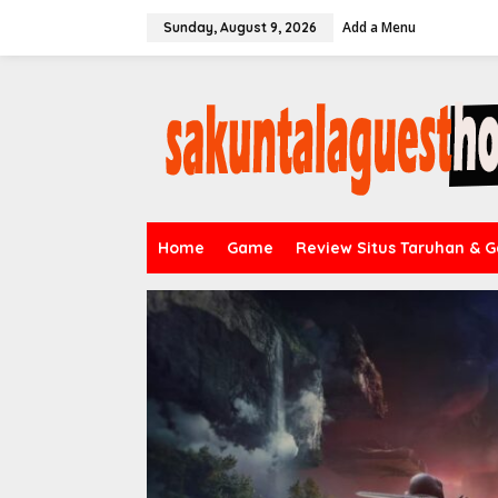
S
Add a Menu
k
Sunday, August 9, 2026
i
p
t
o
c
o
n
t
e
n
Home
Game
Review Situs Taruhan & 
t