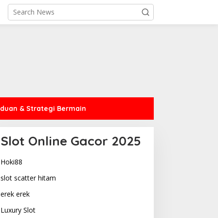
duan & Strategi Bermain
Slot Online Gacor 2025
Hoki88
slot scatter hitam
erek erek
Luxury Slot