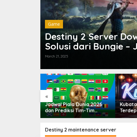
Game
Destiny 2 Server Do
Solusi dari Bungie 
Ini!
March 21, 2025
tform Digital
gan Layanan
dan Sistem
«
Jadwal Piala Dunia 2026
Kubato
dan Prediksi Tim-Tim
Terdep
Favorit Juara Dunia
dan Ke
Destiny 2 maintenance server