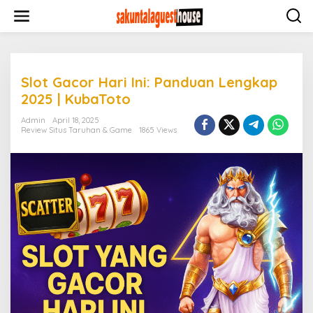
S
k
i
p
t
o
Slot Gacor Hari Ini: Panduan Lengkap
c
o
2025 | KubaToto
n
t
Admin
April 18, 2025
e
Review Situs Taruhan & Game
1865 Views
n
t