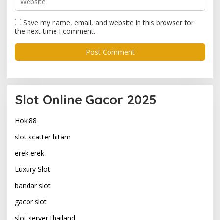
Save my name, email, and website in this browser for
the next time I comment.
Slot Online Gacor 2025
Hoki88
slot scatter hitam
erek erek
Luxury Slot
bandar slot
gacor slot
slot server thailand