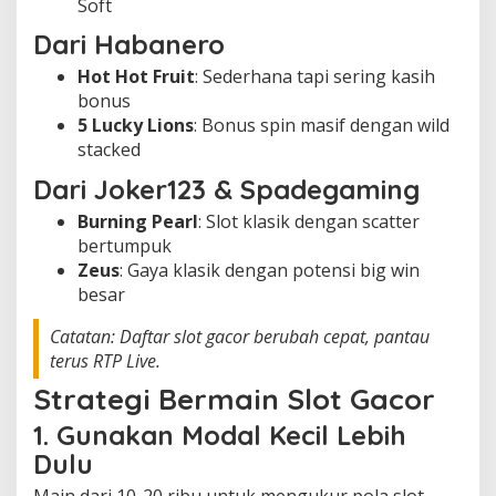
Soft
Dari Habanero
Hot Hot Fruit
: Sederhana tapi sering kasih
bonus
5 Lucky Lions
: Bonus spin masif dengan wild
stacked
Dari Joker123 & Spadegaming
Burning Pearl
: Slot klasik dengan scatter
bertumpuk
Zeus
: Gaya klasik dengan potensi big win
besar
Catatan: Daftar slot gacor berubah cepat, pantau
terus RTP Live.
Strategi Bermain Slot Gacor
1. Gunakan Modal Kecil Lebih
Dulu