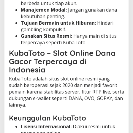
berbeda untuk tiap akun.
Manajemen Modal:
Jangan gunakan dana
kebutuhan penting.
Tujuan Bermain untuk Hiburan:
Hindari
gambling kompulsif.
Gunakan Situs Resmi:
Hanya main di situs
terpercaya seperti KubaToto.
KubaToto – Slot Online Dana
Gacor Terpercaya di
Indonesia
KubaToto adalah situs slot online resmi yang
sudah beroperasi sejak 2020 dan menjadi favorit
pemain karena stabilitas server, fitur RTP live, serta
dukungan e-wallet seperti DANA, OVO, GOPAY, dan
lainnya.
Keunggulan KubaToto
Lisensi Internasional:
Diakui resmi untuk