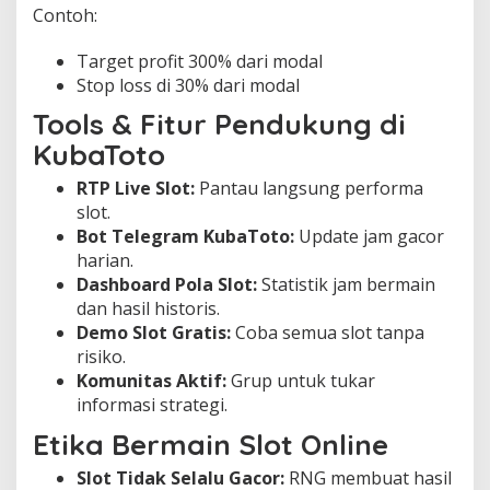
Contoh:
Target profit 300% dari modal
Stop loss di 30% dari modal
Tools & Fitur Pendukung di
KubaToto
RTP Live Slot:
Pantau langsung performa
slot.
Bot Telegram KubaToto:
Update jam gacor
harian.
Dashboard Pola Slot:
Statistik jam bermain
dan hasil historis.
Demo Slot Gratis:
Coba semua slot tanpa
risiko.
Komunitas Aktif:
Grup untuk tukar
informasi strategi.
Etika Bermain Slot Online
Slot Tidak Selalu Gacor:
RNG membuat hasil