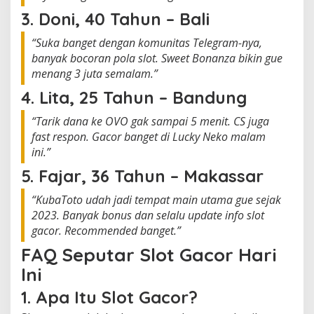
3. Doni, 40 Tahun – Bali
“Suka banget dengan komunitas Telegram-nya,
banyak bocoran pola slot. Sweet Bonanza bikin gue
menang 3 juta semalam.”
4. Lita, 25 Tahun – Bandung
“Tarik dana ke OVO gak sampai 5 menit. CS juga
fast respon. Gacor banget di Lucky Neko malam
ini.”
5. Fajar, 36 Tahun – Makassar
“KubaToto udah jadi tempat main utama gue sejak
2023. Banyak bonus dan selalu update info slot
gacor. Recommended banget.”
FAQ Seputar Slot Gacor Hari
Ini
1. Apa Itu Slot Gacor?