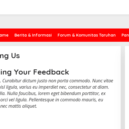
Game
Berita & Informasi
Forum & Komunitas Taruhan
Pan
ing Us
ing Your Feedback
is. Curabitur dictum justo non porta commodo. Nunc vitae
nisl ligula, varius eu imperdiet nec, consectetur at diam.
la. Nulla faucibus, lorem eget bibendum porttitor, ex
m orci vel ligula. Pellentesque in commodo mauris, eu
nec mattis aliquet.